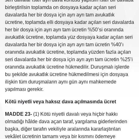
birleştirilsin toplamda on dosyaya kadar açılan seri
davalarda her bir dosya için ayrı ayrı tam avukatlık
ücretine, toplamda elli dosyaya kadar açılan seri davalarda
her bir dosya için ayrı ayrı tam ücretin %50’si oranında
avukatlık ücretine, toplamda yüz dosyaya kadar açılan seri
davalarda her bir dosya için ayrı ayrı tam ücretin %40’ı
oranında avukatlık ücretine, toplamda yüzden fazla açılan
seri davalarda her bir dosya için ayrı ayrı tam ücretin %25’i
oranında avukatlık ücretine hükmedilir. Duruşmalı işlerde
bu şekilde avukatlık ücretine hükmedilmesi için dosyaya
ilişkin tüm duruşmaların aynı gün aynı mahkemede
yapılması gerekir.
Kötü niyetli veya haksız dava açılmasında ücret
MADDE 23-
(1) Kötü niyetli davalı veya hiçbir hakkı
olmadığı hâlde dava açan taraf, yargılama giderlerinden
başka, diğer tarafın vekiliyle aralarında kararlaştırılan
vekâlet ücretinin tamamı veya bir kısmını ödemeye