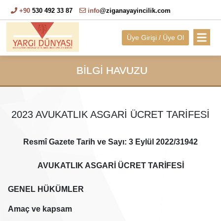
+90
530 492 33 87
info
@ziganayayincilik.com
Üye Girişi / Üye Ol
BİLGİ HAVUZU
2023 AVUKATLIK ASGARİ ÜCRET TARİFESİ
Resmî Gazete Tarih ve Sayı: 3 Eylül 2022/31942
AVUKATLIK ASGARİ ÜCRET TARİFESİ
GENEL HÜKÜMLER
Amaç ve kapsam