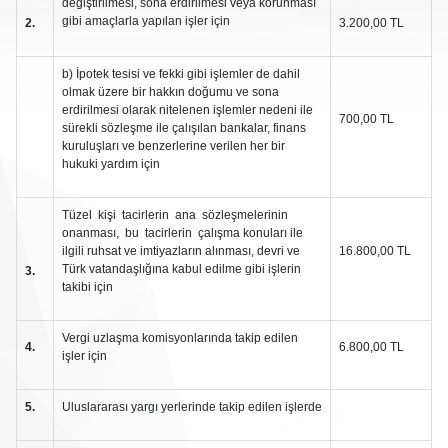
değiştirilmesi, sona erdirilmesi veya korunması
gibi amaçlarla yapılan işler için
2.
3.200,00 TL
b) İpotek tesisi ve fekki gibi işlemler de dahil
olmak üzere bir hakkın doğumu ve sona
erdirilmesi olarak nitelenen işlemler nedeni ile
700,00 TL
sürekli sözleşme ile çalışılan bankalar, finans
kuruluşları ve benzerlerine verilen her bir
hukuki yardım için
Tüzel kişi tacirlerin ana sözleşmelerinin
onanması, bu tacirlerin çalışma konuları ile
ilgili ruhsat ve imtiyazların alınması, devri ve
16.800,00 TL
Türk vatandaşlığına kabul edilme gibi işlerin
3.
takibi için
Vergi uzlaşma komisyonlarında takip edilen
4.
6.800,00 TL
işler için
5.
Uluslararası yargı yerlerinde takip edilen işlerde