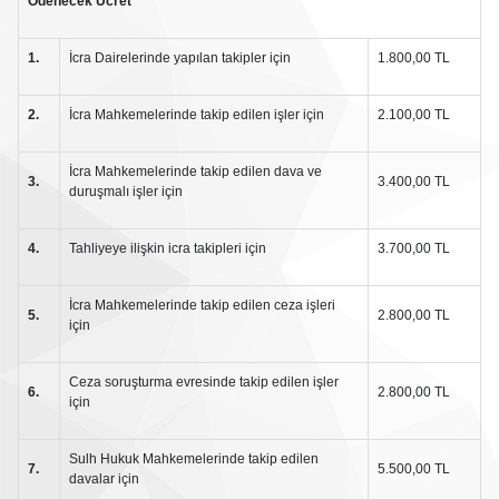
Ödenecek Ücret
1.
İcra Dairelerinde yapılan takipler için
1.800,00 TL
2.
İcra Mahkemelerinde takip edilen işler için
2.100,00 TL
İcra Mahkemelerinde takip edilen dava ve
3.
3.400,00 TL
duruşmalı işler için
4.
Tahliyeye ilişkin icra takipleri için
3.700,00 TL
İcra Mahkemelerinde takip edilen ceza işleri
5.
2.800,00 TL
için
Ceza soruşturma evresinde takip edilen işler
6.
2.800,00 TL
için
Sulh Hukuk Mahkemelerinde takip edilen
7.
5.500,00 TL
davalar için