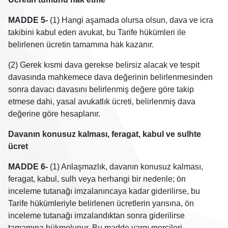
MADDE 5-
(1) Hangi aşamada olursa olsun, dava ve icra
takibini kabul eden avukat, bu Tarife hükümleri ile
belirlenen ücretin tamamına hak kazanır.
(2) Gerek kısmi dava gerekse belirsiz alacak ve tespit
davasında mahkemece dava değerinin belirlenmesinden
sonra davacı davasını belirlenmiş değere göre takip
etmese dahi, yasal avukatlık ücreti, belirlenmiş dava
değerine göre hesaplanır.
Davanın konusuz kalması, feragat, kabul ve sulhte
ücret
MADDE 6-
(1) Anlaşmazlık, davanın konusuz kalması,
feragat, kabul, sulh veya herhangi bir nedenle; ön
inceleme tutanağı imzalanıncaya kadar giderilirse, bu
Tarife hükümleriyle belirlenen ücretlerin yarısına, ön
inceleme tutanağı imzalandıktan sonra giderilirse
tamamına hükmolunur. Bu madde yargı mercileri