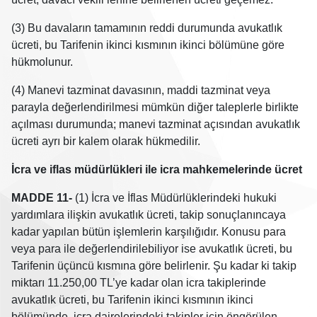
(3) Bu davaların tamamının reddi durumunda avukatlık
ücreti, bu Tarifenin ikinci kısmının ikinci bölümüne göre
hükmolunur.
(4) Manevi tazminat davasının, maddi tazminat veya
parayla değerlendirilmesi mümkün diğer taleplerle birlikte
açılması durumunda; manevi tazminat açısından avukatlık
ücreti ayrı bir kalem olarak hükmedilir.
İcra ve iflas müdürlükleri ile icra mahkemelerinde ücret
MADDE 11-
(1) İcra ve İflas Müdürlüklerindeki hukuki
yardımlara ilişkin avukatlık ücreti, takip sonuçlanıncaya
kadar yapılan bütün işlemlerin karşılığıdır. Konusu para
veya para ile değerlendirilebiliyor ise avukatlık ücreti, bu
Tarifenin üçüncü kısmına göre belirlenir. Şu kadar ki takip
miktarı 11.250,00 TL’ye kadar olan icra takiplerinde
avukatlık ücreti, bu Tarifenin ikinci kısmının ikinci
bölümünde, icra dairelerindeki takipler için öngörülen