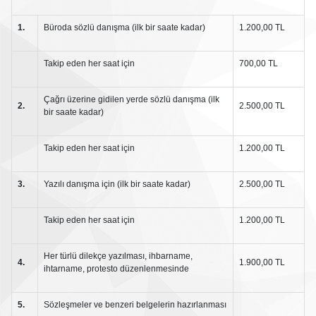
1.
Büroda sözlü danışma (ilk bir saate kadar)
1.200,00 TL
Takip eden her saat için
700,00 TL
Çağrı üzerine gidilen yerde sözlü danışma (ilk
2.
2.500,00 TL
bir saate kadar)
Takip eden her saat için
1.200,00 TL
3.
Yazılı danışma için (ilk bir saate kadar)
2.500,00 TL
Takip eden her saat için
1.200,00 TL
Her türlü dilekçe yazılması, ihbarname,
4.
1.900,00 TL
ihtarname, protesto düzenlenmesinde
5.
Sözleşmeler ve benzeri belgelerin hazırlanması