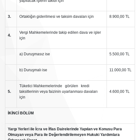
yapılacak işlerin takibi için
3.
Ortaklığın giderilmesi ve taksim davaları için
8.900,00 TL
Vergi Mahkemelerinde takip edilen dava ve işler
4.
için
a) Duruşmasız ise
5.500,00 TL
b) Duruşmalı ise
11.000,00 TL
Tüketici Mahkemelerinde görülen kredi
5.
taksitlerinin veya faizinin uyarlanması davaları
4.600,00 TL
için
İKİNCİ
BÖLÜM
Yargı Yerleri ile İcra ve İflas Dairelerinde Yapılan ve Konusu Para
Olmayan veya Para ile Değerlendirilemeyen Hukuki Yardımlara