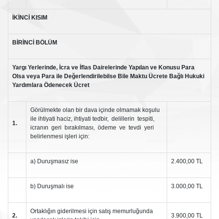
İKİNCİ
KISIM
BİRİNCİ
BÖLÜM
Yargı Yerlerinde, İcra ve İflas Dairelerinde Yapılan ve Konusu Para
Olsa veya Para ile Değerlendirilebilse Bile Maktu Ücrete Bağlı Hukuki
Yardımlara Ödenecek Ücret
Görülmekte olan bir dava içinde olmamak koşulu
ile ihtiyati haciz, ihtiyati tedbir, delillerin tespiti,
1.
icranın geri bırakılması, ödeme ve tevdi yeri
belirlenmesi işleri için:
a) Duruşmasız ise
2.400,00 TL
b) Duruşmalı ise
3.000,00 TL
Ortaklığın giderilmesi için satış memurluğunda
2.
3.900,00 TL