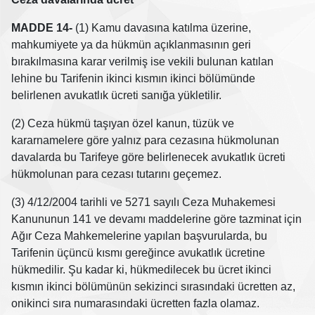
MADDE 14-
(1) Kamu davasına katılma üzerine,
mahkumiyete ya da hükmün açıklanmasının geri
bırakılmasına karar verilmiş ise vekili bulunan katılan
lehine bu Tarifenin ikinci kısmın ikinci bölümünde
belirlenen avukatlık ücreti sanığa yükletilir.
(2) Ceza hükmü taşıyan özel kanun, tüzük ve
kararnamelere göre yalnız para cezasına hükmolunan
davalarda bu Tarifeye göre belirlenecek avukatlık ücreti
hükmolunan para cezası tutarını geçemez.
(3) 4/12/2004 tarihli ve 5271 sayılı Ceza Muhakemesi
Kanununun 141 ve devamı maddelerine göre tazminat için
Ağır Ceza Mahkemelerine yapılan başvurularda, bu
Tarifenin üçüncü kısmı gereğince avukatlık ücretine
hükmedilir. Şu kadar ki, hükmedilecek bu ücret ikinci
kısmın ikinci bölümünün sekizinci sırasındaki ücretten az,
onikinci sıra numarasındaki ücretten fazla olamaz.