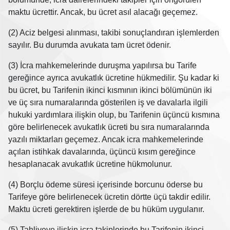
maktu ücrettir. Ancak, bu ücret asıl alacağı geçemez.
(2) Aciz belgesi alınması, takibi sonuçlandıran işlemlerden
sayılır. Bu durumda avukata tam ücret ödenir.
(3) İcra mahkemelerinde duruşma yapılırsa bu Tarife
gereğince ayrıca avukatlık ücretine hükmedilir. Şu kadar ki
bu ücret, bu Tarifenin ikinci kısmının ikinci bölümünün iki
ve üç sıra numaralarında gösterilen iş ve davalarla ilgili
hukuki yardımlara ilişkin olup, bu Tarifenin üçüncü kısmına
göre belirlenecek avukatlık ücreti bu sıra numaralarında
yazılı miktarları geçemez. Ancak icra mahkemelerinde
açılan istihkak davalarında, üçüncü kısım gereğince
hesaplanacak avukatlık ücretine hükmolunur.
(4) Borçlu ödeme süresi içerisinde borcunu öderse bu
Tarifeye göre belirlenecek ücretin dörtte üçü takdir edilir.
Maktu ücreti gerektiren işlerde de bu hüküm uygulanır.
(5) Tahliyeye ilişkin icra takiplerinde bu Tarifenin ikinci