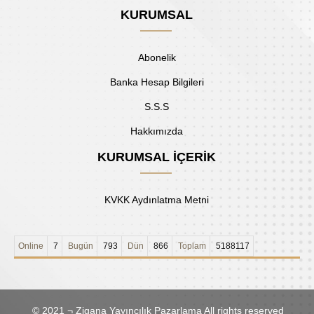
KURUMSAL
Abonelik
Banka Hesap Bilgileri
S.S.S
Hakkımızda
KURUMSAL İÇERİK
KVKK Aydınlatma Metni
Online
7
Bugün
793
Dün
866
Toplam
5188117
© 2021 ¬ Zigana Yayıncılık Pazarlama All rights reserved