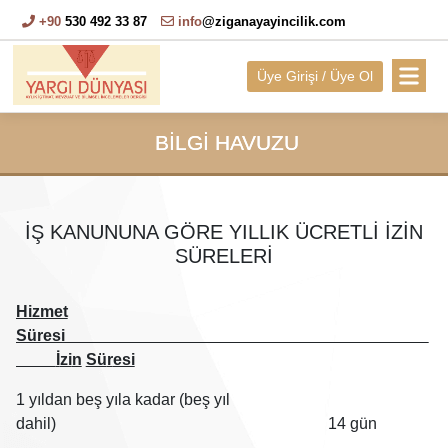
+90
530 492 33 87
info
@ziganayayincilik.com
Üye Girişi / Üye Ol
BİLGİ HAVUZU
İŞ KANUNUNA GÖRE YILLIK ÜCRETLİ İZİN
SÜRELERİ
Hizmet
Süresi
İ
zi
n
Sü
r
esi
1 yıldan be
ş
yıla kadar (be
ş
yıl
dahil) 14 gün