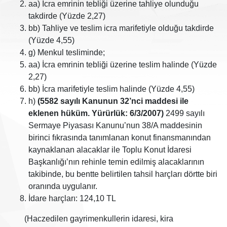
aa) İcra emrinin tebliği üzerine tahliye olunduğu
takdirde (Yüzde 2,27)
bb) Tahliye ve teslim icra marifetiyle olduğu takdirde
(Yüzde 4,55)
g) Menkul tesliminde;
aa) İcra emrinin tebliği üzerine teslim halinde (Yüzde
2,27)
bb) İcra marifetiyle teslim halinde (Yüzde 4,55)
h)
(5582 sayılı Kanunun 32’nci maddesi ile
eklenen hüküm. Yürürlük: 6/3/2007)
2499 sayılı
Sermaye Piyasası Kanunu’nun 38/A maddesinin
birinci fıkrasında tanımlanan konut finansmanından
kaynaklanan alacaklar ile Toplu Konut İdaresi
Başkanlığı’nın rehinle temin edilmiş alacaklarının
takibinde, bu bentte belirtilen tahsil harçları dörtte biri
oranında uygulanır.
İdare harçları: 124,10 TL
(Haczedilen gayrimenkullerin idaresi, kira