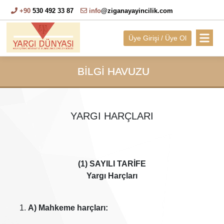
+90
530 492 33 87
info
@ziganayayincilik.com
Üye Girişi / Üye Ol
BİLGİ HAVUZU
YARGI HARÇLARI
(1) SAYILI TARİFE
Yargı Harçları
A) Mahkeme harçları: