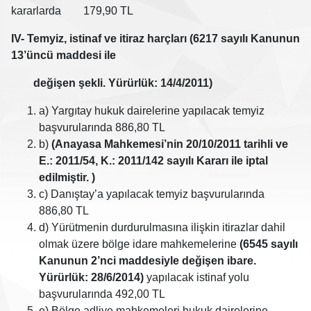
kararlarda 179,90 TL
IV- Temyiz, istinaf ve itiraz harçları (6217 sayılı Kanunun
13’üncü maddesi ile
değişen şekli. Yürürlük: 14/4/2011)
a) Yargıtay hukuk dairelerine yapılacak temyiz
başvurularında 886,80 TL
b)
(Anayasa Mahkemesi’nin 20/10/2011 tarihli ve
E.: 2011/54, K.: 2011/142 sayılı Kararı ile iptal
edilmiştir. )
c) Danıştay’a yapılacak temyiz başvurularında
886,80 TL
d) Yürütmenin durdurulmasına ilişkin itirazlar dahil
olmak üzere bölge idare mahkemelerine
(6545 sayılı
Kanunun 2’nci maddesiyle değişen ibare.
Yürürlük: 28/6/2014)
yapılacak istinaf yolu
başvurularında 492,00 TL
e) Bölge adliye mahkemeleri hukuk dairelerine