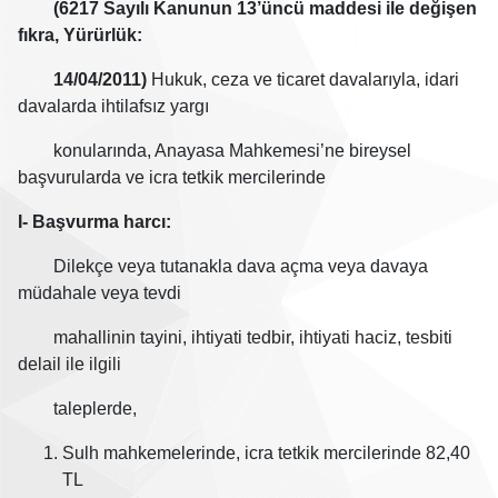
(6217 Sayılı Kanunun 13’üncü maddesi ile değişen
fıkra, Yürürlük:
14/04/2011)
Hukuk, ceza ve ticaret davalarıyla, idari
davalarda ihtilafsız yargı
konularında, Anayasa Mahkemesi’ne bireysel
başvurularda ve icra tetkik mercilerinde
I- Başvurma harcı:
Dilekçe veya tutanakla dava açma veya davaya
müdahale veya tevdi
mahallinin tayini, ihtiyati tedbir, ihtiyati haciz, tesbiti
delail ile ilgili
taleplerde,
Sulh mahkemelerinde, icra tetkik mercilerinde 82,40
TL