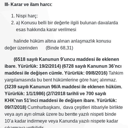
III- Karar ve ilam harcı:
Nispi harç:
a) Konusu belli bir değerle ilgili bulunan davalarda
esas hakkında karar verilmesi
halinde hüküm altına alınan anlaşmazlık konusu
değer üzerinden (Binde 68,31)
(6518 sayılı Kanunun 9’uncu maddesi ile eklenen
ibare. Yürürlük: 19/2/2014) (6728 sayılı Kanunun 36’ncı
maddesi ile değişen cümle. Yürürlük: 09/8/2016)
Tahkim
yargılamasında bu bent hükümlerine göre harç alınmaz.
(3239 sayılı Kanunun 96/A maddesi ile eklenen hüküm.
Yürürlük: 1/1/1986) (2/7/2018 tarihli ve 700 sayılı
KHK’nın 51’inci maddesi ile değişen ibare. Yürürlük:
09/7/2018)
Cumhurbaşkanı,
dava çeşitleri itibariyle birlikte
veya ayrı ayrı olmak üzere bu bentte yazılı nispeti binde
10’a kadar indirmeye veya Kanunda yazılı nispete kadar
çıkarmaya yetkilidir.