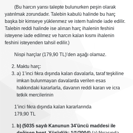
(Bu harcın yarısı talepte bulunurken peşin olarak
yatırılmak zorundadır. Talebin kabulü halinde bu harç
başka bir kimseye yüklenmez ve istem halinde iade edilir.
Talebin reddi halinde ise alınan harç ihalenin feshini
isteyene iade edilmez ve harcın kalan kısmı ihalenin
feshini isteyenden tahsil edilir.)
Nispi harçlar (179,90 TL)’den aşağı olamaz.
Maktu harç:
a) 1’inci fıkra dışında kalan davalarla, taraf teşkiline
imkan bulunmayan davalarda verilen esas
hakkındaki kararlarla, davanın reddi kararı ve icra
tetkik mercilerinin
1’inci fıkra dışında kalan kararlarında
179,90 TL
b) (5035 sayılı Kanunun 34’üncü maddesi ile
değişen bent. Yürürlük: 1/1/2004)
(a) fıkrasında