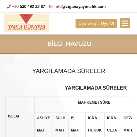
+90
530 492 33 87
info
@ziganayayincilik.com
Üye Girişi / Üye Ol
BİLGİ HAVUZU
YARGILAMADA SÜRELER
YARGILAMADA SÜRELER
MAHKEME / SÜRE
İŞLEM
ASLİYE
SULH
İŞ
İCRA
İCRA
CEZA
MAH.
MAH
MAH.
HUKUK
CEZA
MAH.