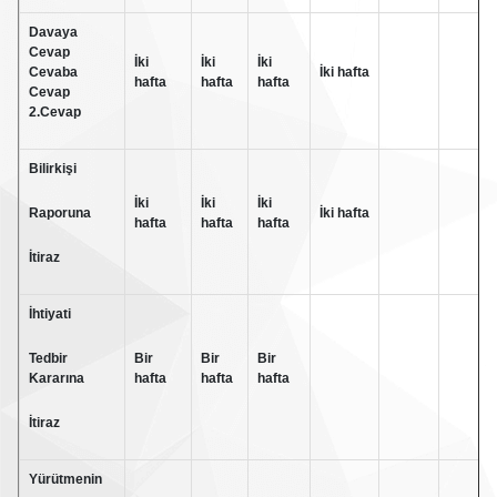
Davaya
Cevap
İki
İki
İki
Cevaba
İki hafta
hafta
hafta
hafta
Cevap
2.Cevap
Bilirkişi
İki
İki
İki
Raporuna
İki hafta
hafta
hafta
hafta
İtiraz
İhtiyati
Tedbir
Bir
Bir
Bir
Kararına
hafta
hafta
hafta
İtiraz
Yürütmenin