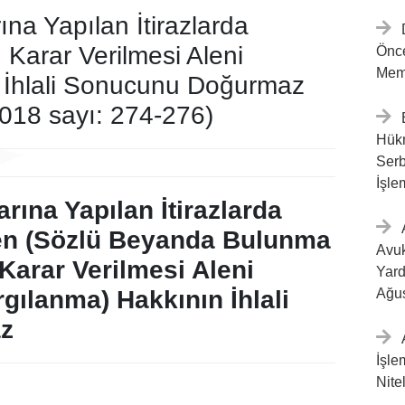
rına Yapılan İtirazlarda
 Karar Verilmesi Aleni
Önc
Memu
 İhlali Sonucunu Doğurmaz
018 sayı: 274-276)
Hük
Ser
İşle
arına Yapılan İtirazlarda
en (Sözlü Beyanda Bulunma
Avu
arar Verilmesi Aleni
Yar
gılanma) Hakkının İhlali
Ağus
z
İşl
Nite