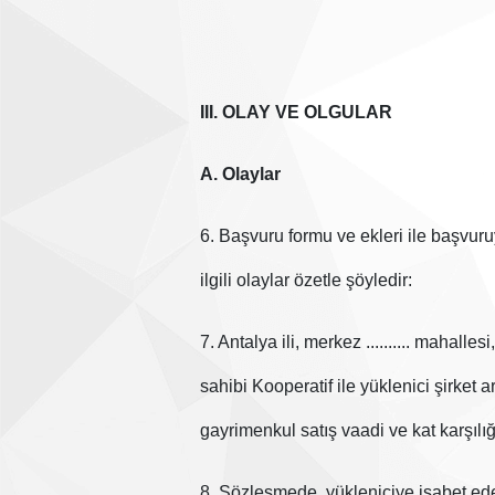
III. OLAY VE OLGULAR
A. Olaylar
6. Başvuru formu ve ekleri ile başvur
ilgili olaylar özetle şöyledir:
7. Antalya ili, merkez .......... mahalle
sahibi Kooperatif ile yüklenici şirket a
gayrimenkul satış vaadi ve kat karşılı
8. Sözleşmede, yükleniciye isabet ed