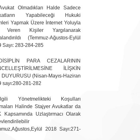
Avukat Olmadıkları Halde Sadece
katların Yapabileceği Hukuki
mleri Yapmak Üzere İnternet Yoluyla
n Veren Kişiler Yargılanarak
alandırıldı (Temmuz-Ağustos-Eylül
 Sayı: 283-284-285
DİSİPLİN PARA CEZALARININ
CELLEŞTİRİLMESİNE İLİŞKİN
 DUYURUSU (Nisan-Mayıs-Haziran
 sayı:280-281-282
İlgili Yönetmelikteki Koşulları
maları Halinde Stajyer Avukatlar da
 Kapsamında Uzlaştırmacı Olarak
vlendirilebilir
mmuz,Ağustos,Eylül 2018 Sayı:271-