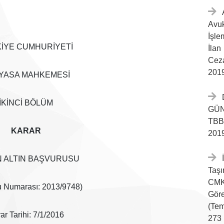
Avu
İşle
İYE CUMHURİYETİ
İla
Cez
2019
YASA MAHKEMESİ
İKİNCİ BÖLÜM
GÜN
TBB
KARAR
2019
 ALTIN BAŞVURUSU
Taşı
CMK
u Numarası: 2013/9748)
Göre
(Te
ar Tarihi: 7/1/2016
273