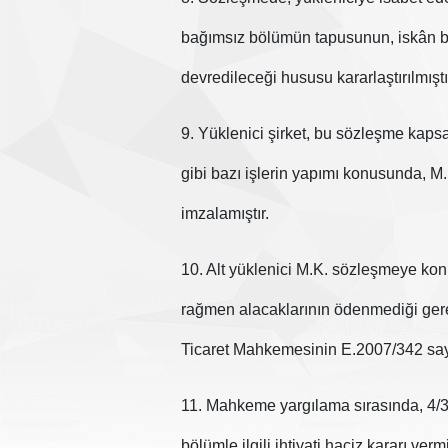
bağımsız bölümün tapusunun, iskân bel
devredileceği hususu kararlaştırılmıştı
9. Yüklenici şirket, bu sözleşme kapsam
gibi bazı işlerin yapımı konusunda, M.
imzalamıştır.
10. Alt yüklenici M.K. sözleşmeye konu
rağmen alacaklarının ödenmediği gerek
Ticaret Mahkemesinin E.2007/342 sayı
11. Mahkeme yargılama sırasında, 4/3/
bölümle ilgili ihtiyati haciz kararı vermi