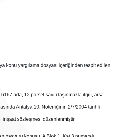
uya konu yargılama dosyası içeriğinden tespit edilen
si, 6167 ada, 13 parsel sayılı taşınmazla ilgili, arsa
rasında Antalya 10. Noterliğinin 2/7/2004 tarihli
ğı inşaat sözleşmesi düzenlenmiştir.
en başvuru konusu, A Blok 1. Kat 3 numaralı