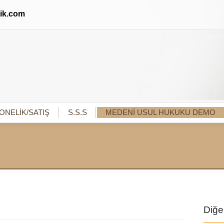
lik.com
ONELİK/SATIŞ
S.S.S
MEDENİ USUL HUKUKU DEMO
Diğe