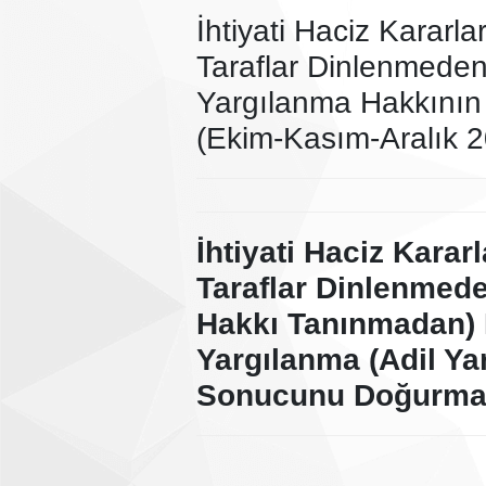
İhtiyati Haciz Kararla
Taraflar Dinlenmeden
Yargılanma Hakkının
(Ekim-Kasım-Aralık 2
İhtiyati Haciz Kararl
Taraflar Dinlenmed
Hakkı Tanınmadan) K
Yargılanma (Adil Yar
Sonucunu Doğurma