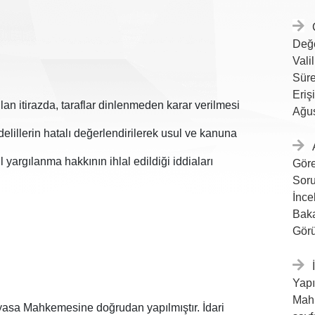
Değ
Vali
Sür
Eri
ılan itirazda, taraflar dinlenmeden karar verilmesi
Ağus
elillerin hatalı değerlendirilerek usul ve kanuna
l yargılanma hakkının ihlal edildiği iddiaları
Gör
Sor
İnc
Baka
Görü
Yap
Mah
yasa Mahkemesine doğrudan yapılmıştır. İdari