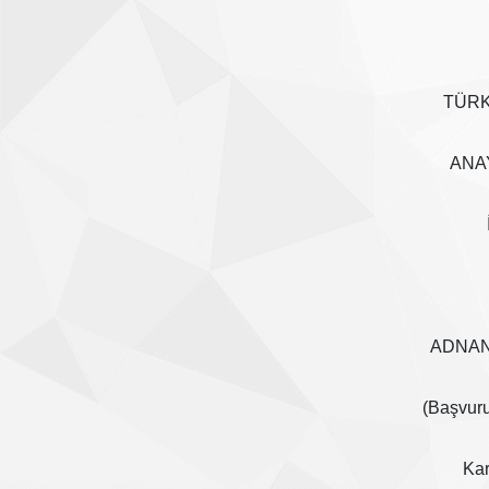
TÜRK
ANA
ADNAN
(Başvur
Kar