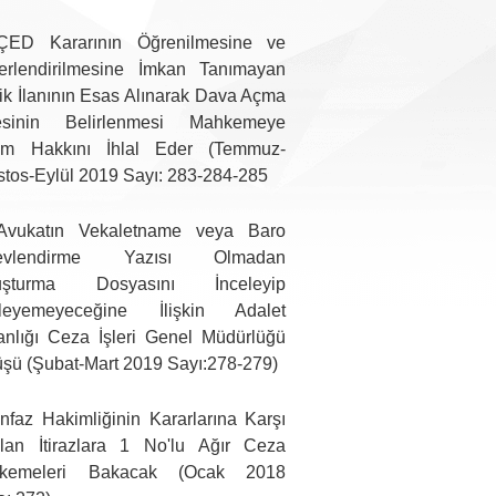
ÇED Kararının Öğrenilmesine ve
erlendirilmesine İmkan Tanımayan
lik İlanının Esas Alınarak Dava Açma
esinin Belirlenmesi Mahkemeye
şim Hakkını İhlal Eder (Temmuz-
tos-Eylül 2019 Sayı: 283-284-285
Avukatın Vekaletname veya Baro
evlendirme Yazısı Olmadan
uşturma Dosyasını İnceleyip
eleyemeyeceğine İlişkin Adalet
nlığı Ceza İşleri Genel Müdürlüğü
şü (Şubat-Mart 2019 Sayı:278-279)
İnfaz Hakimliğinin Kararlarına Karşı
ılan İtirazlara 1 No'lu Ağır Ceza
kemeleri Bakacak (Ocak 2018