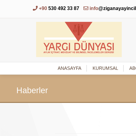
+90
530 492 33 87
info
@ziganayayinci
ANASAYFA
KURUMSAL
AB
Haberler