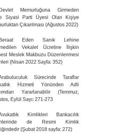
Devlet Memurluğuna Girmeden
e Siyasi Parti Üyesi Olan Kişiye
rluktan Çıkarılması (Ağustos 2022)
Beraat Eden Sanık Lehine
medilen Vekalet Ücretine İlişkin
best Meslek Makbuzu Düzenlenmesi
mleri (Nisan 2022 Sayfa: 352)
Arabuluculuk Sürecinde Taraflar
katlık Hizmeti Yönünden Adli
dımdan Yararlanabilir (Temmuz,
tos, Eylül Sayı: 271-273
Avukatlık Kimlikleri Bankacılık
emlerinde de Resmi Kimlik
liğindedir (Şubat 2018 sayfa: 272)