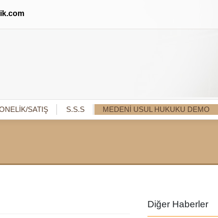
lik.com
ONELİK/SATIŞ
S.S.S
MEDENİ USUL HUKUKU DEMO
Diğer Haberler