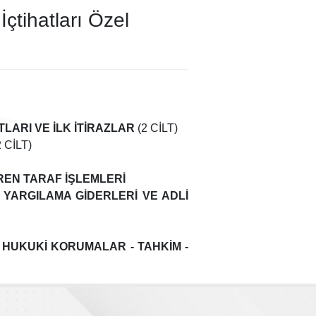
çtihatları Özel
LARI VE İLK İTİRAZLAR
(2 CİLT)
 CİLT)
EN TARAF İŞLEMLERİ
 YARGILAMA GİDERLERİ VE ADLİ
İ HUKUKİ KORUMALAR - TAHKİM -