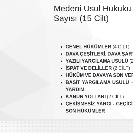
Medeni Usul Hukuku İ
Sayısı (15 Cilt)
GENEL HÜKÜMLER
(4 CİLT)
DAVA ÇEŞİTLERİ, DAVA ŞART
YAZILI YARGILAMA USULÜ
(2
İSPAT VE DELİLLER
(2 CİLT)
HÜKÜM VE DAVAYA SON VER
BASİT YARGILAMA USULÜ -
YARDIM
KANUN YOLLARI
(2 CİLT)
ÇEKİŞMESİZ YARGI - GEÇİC
SON HÜKÜMLER