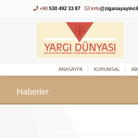
+90
530 492 33 87
info
@ziganayayinci
ANASAYFA
KURUMSAL
AB
Haberler