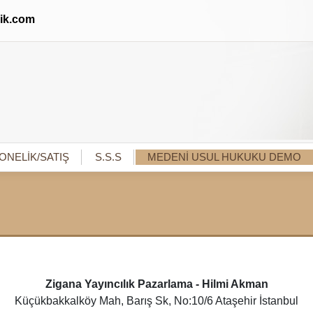
lik.com
ONELİK/SATIŞ
S.S.S
MEDENİ USUL HUKUKU DEMO
Zigana Yayıncılık Pazarlama - Hilmi Akman
Küçükbakkalköy Mah, Barış Sk, No:10/6 Ataşehir İstanbul