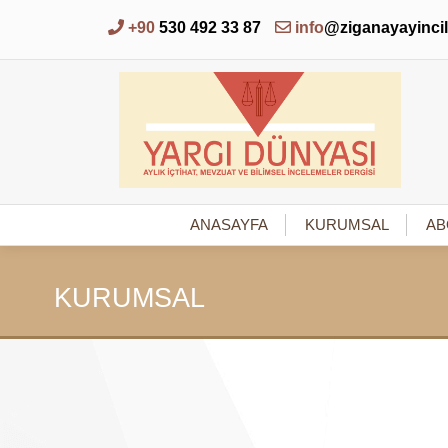
+90
530 492 33 87
info
@ziganayayinci
ANASAYFA
KURUMSAL
AB
KURUMSAL