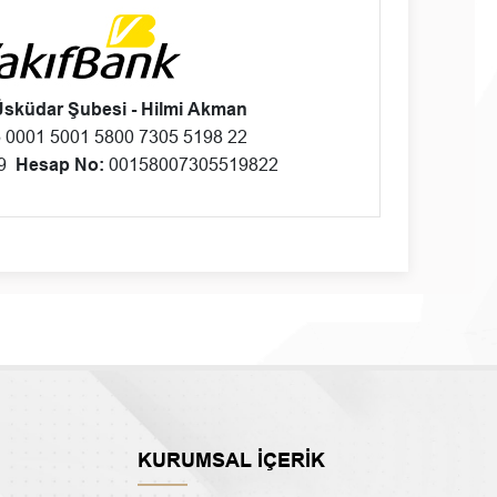
Üsküdar Şubesi - Hilmi Akman
0001 5001 5800 7305 5198 22
39
Hesap No:
00158007305519822
KURUMSAL İÇERİK