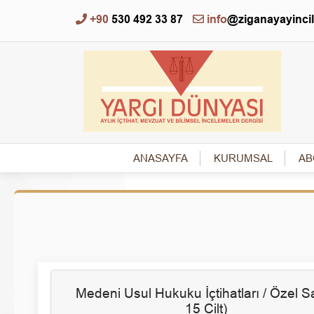
+90
530 492 33 87
info
@ziganayayinci
ANASAYFA
KURUMSAL
AB
Medeni Usul Hukuku İçtihatları / Özel Sa
15 Cilt)