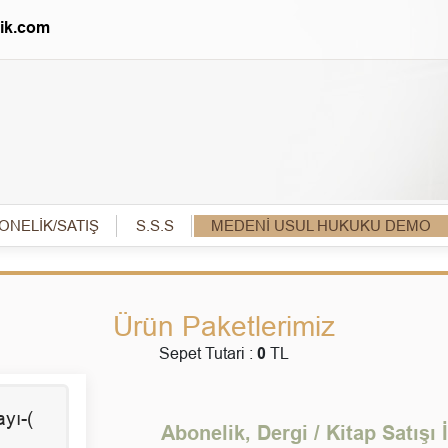
lik.com
ONELİK/SATIŞ
S.S.S
MEDENİ USUL HUKUKU DEMO
Ürün Paketlerimiz
Sepet Tutari :
0
TL
yı-(
Abonelik, Dergi / Kitap Satışı İle