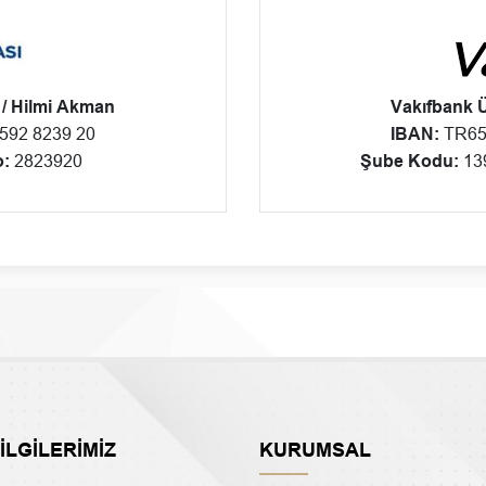
 / Hilmi Akman
Vakıfbank 
592 8239 20
IBAN:
TR65 
:
2823920
Şube Kodu:
1
BİLGİLERİMİZ
KURUMSAL